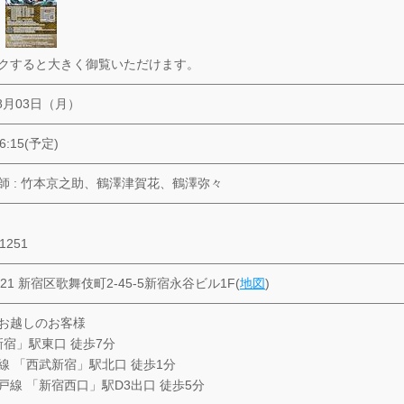
クすると大きく御覧いただけます。
08月03日（月）
6:15(予定)
師 : 竹本京之助、鶴澤津賀花、鶴澤弥々
-1251
0021 新宿区歌舞伎町2-45-5新宿永谷ビル1F(
地図
)
お越しのお客様
新宿」駅東口 徒歩7分
線 「西武新宿」駅北口 徒歩1分
戸線 「新宿西口」駅D3出口 徒歩5分