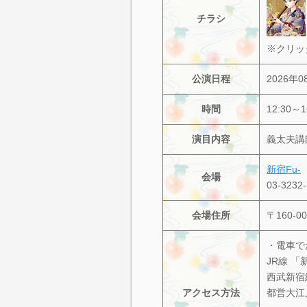
チラシ
※クリッ
公演日程
2026年
時間
12:30～1
演目内容
義太夫講
新宿Fu-
会場
03-3232
会場住所
〒160-
・電車で
JR線 「
西武新宿
アクセス方法
都営大江