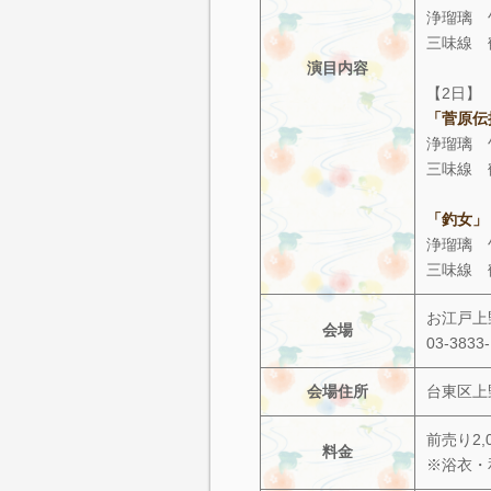
浄瑠璃 
三味線 
演目内容
【2日】
「菅原伝
浄瑠璃 
三味線 
「釣女」
浄瑠璃 
三味線 
お江戸上
会場
03-3833
会場住所
台東区上野
前売り2,0
料金
※浴衣・