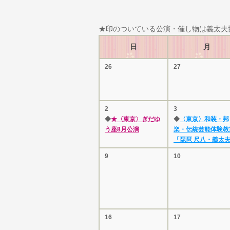
★印のついている公演・催し物は義太夫
日
月
26
27
2
3
◆
★〈東京〉ぎだゆ
◆
〈東京〉和装・邦
う座8月公演
楽・伝統芸能体験教
「琵琶 尺八・義太
9
10
16
17