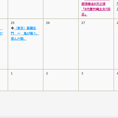
節演奏会8月公演
『8代豊竹嶋太夫7回
忌』
25
26
27
門
◆
〈東京〉新羅生
だ
門 ー 鬼が嗤う。
歪んだ朝。
1
2
3