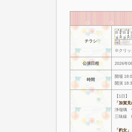
チラシ
※クリッ
公演日程
2026年
開場 18:
時間
開演 18:
【1日】
「加賀見
浄瑠璃 
三味線 
「釣女」