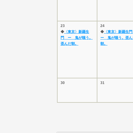
23
24
◆
〈東京〉新羅生
◆
〈東京〉新羅生
門 ー 鬼が嗤う。
ー 鬼が嗤う。歪ん
歪んだ朝。
朝。
30
31