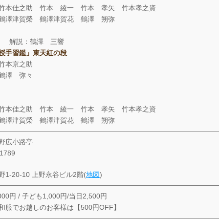
竹本佳之助 竹本 綾一 竹本 孝矢 竹本孝之資
鶴澤津賀榮 鶴澤津賀花 鶴澤 朔弥
 解説：鶴澤 三響
授手習鑑」東天紅の段
竹本京之助
鶴澤 弥々
竹本佳之助 竹本 綾一 竹本 孝矢 竹本孝之資
鶴澤津賀榮 鶴澤津賀花 鶴澤 朔弥
野広小路亭
-1789
1-20-10 上野永谷ビル2階(
地図
)
00円 / 子ども1,000円/当日2,500円
和服でお越しのお客様は【500円OFF】