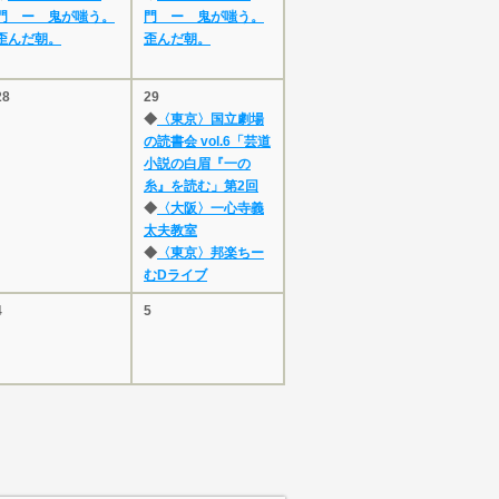
門 ー 鬼が嗤う。
門 ー 鬼が嗤う。
歪んだ朝。
歪んだ朝。
28
29
◆
〈東京〉国立劇場
の読書会 vol.6「芸道
小説の白眉『一の
糸』を読む」第2回
◆
〈大阪〉一心寺義
太夫教室
◆
〈東京〉邦楽ちー
むDライブ
4
5