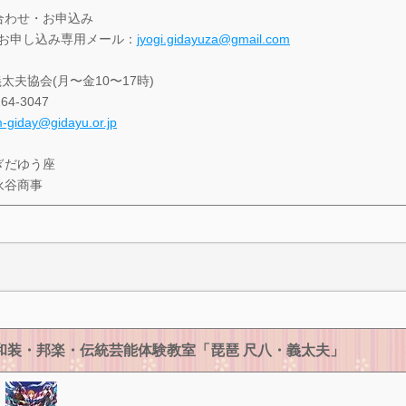
合わせ・お申込み
お申し込み専用メール：
jyogi.gidayuza@gmail.com
太夫協会(月〜金10〜17時)
6264-3047
-giday@gidayu.or.jp
ぎだゆう座
永谷商事
和装・邦楽・伝統芸能体験教室「琵琶 尺八・義太夫」