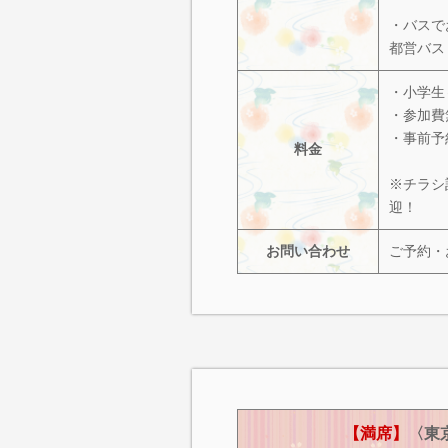
・バスで
都営バス
・小学生
・参加費
・事前予
料金
※チラシ
迎！
お問い合わせ
ご予約・
【満席】
〈東