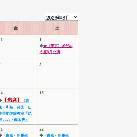
金
土
31
1
◆
★〈東京〉ぎだゆ
う座8月公演
7
8
14
15
【満席】
◆
〈東
京〉和装・邦楽・伝
統芸能体験教室「琵
琶 尺八・義太夫」
21
22
◆
〈東京〉新羅生
◆
〈東京〉新羅生