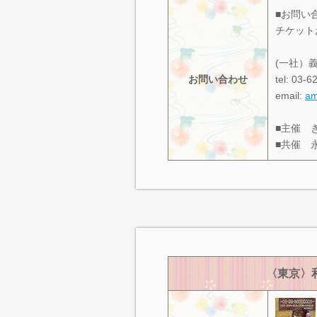
■お問い
チケット
(一社）義
お問い合わせ
tel: 03-
email:
am
■主催 
■共催 
〈東京〉