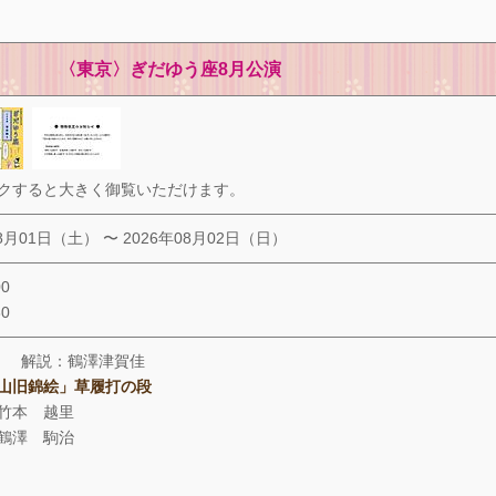
〈東京〉ぎだゆう座8月公演
クすると大きく御覧いただけます。
08月01日（土） 〜 2026年08月02日（日）
00
30
 解説：鶴澤津賀佳
山旧錦絵」草履打の段
竹本 越里
鶴澤 駒治