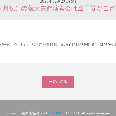
2026年02月20日(金)
日（月祝）の義太夫節演奏会は当日券がご
日券がございます。 深川江戸資料館小劇場で12時45分開場、13時30
一覧に戻る
Copyright 義太夫協会 and
HISTORIE
Co., Ltd. all rights reserved.