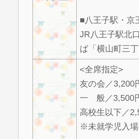
■八王子駅・京
JR八王子駅北口
ば「横山町三丁
<全席指定>
友の会／3,200
一 般／3,500
高校生以下／2,
※未就学児入場