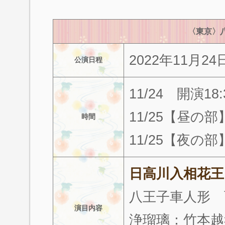
〈東京〉
2022年11月2
公演日程
11/24 開演18
11/25【昼の部
時間
11/25【夜の部
日高川入相花王
八王子車人形 
演目内容
浄瑠璃：竹本越