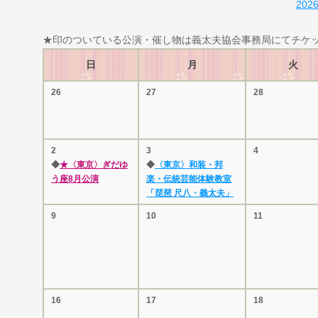
202
★印のついている公演・催し物は義太夫協会事務局にてチケ
日
月
火
26
27
28
2
3
4
◆
★〈東京〉ぎだゆ
◆
〈東京〉和装・邦
う座8月公演
楽・伝統芸能体験教室
「琵琶 尺八・義太夫」
9
10
11
16
17
18