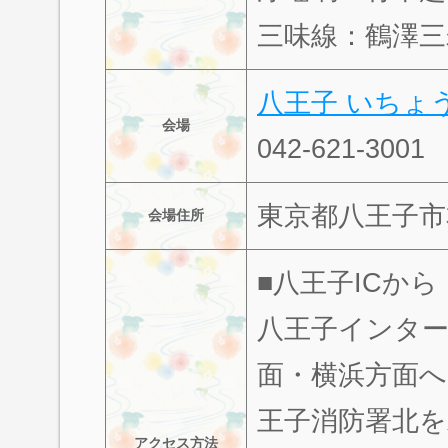
三味線：鶴澤三
八王子 いちょ
会場
042-621-3001
東京都八王子市
会場住所
■八王子ICから
八王子インター
面・横浜方面へ
王子消防署北を
アクセス方法