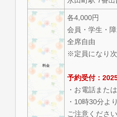
永田町駅 7番出
各4,000円
会員・学生・障が
全席自由
※定員になり
料金
予約受付：2025
・お電話また
・10時30分
ご注意くださ