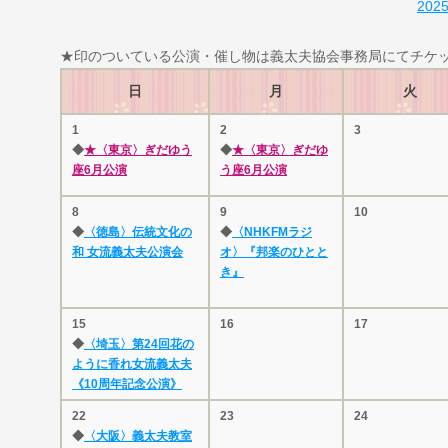
202
★印のついている公演・催し物は義太夫協会事務局にてチケ
日
月
火
1
2
3
◆
★〈東京〉ぎだゆう
◆
★〈東京〉ぎだゆ
座6月公演
う座6月公演
8
9
10
◆
〈徳島〉伝統文化の
◆
〈NHKFMラジ
和 女流義太夫公演会
オ〉『邦楽のひとと
き』
15
16
17
◆
〈埼玉〉第24回花の
ように香れ女流義太夫
《10周年記念公演》
22
23
24
◆
〈大阪〉義太夫教室