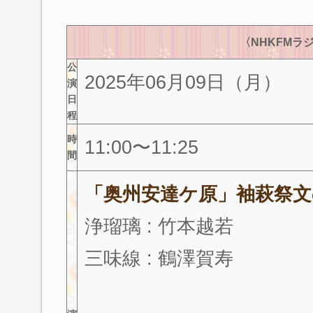
〈NHKFMラ
公
2025年06月09日（月）
演
日
程
時
11:00〜11:25
間
「奥州安達ケ原」袖萩祭文
浄瑠璃 : 竹本越若
三味線 : 鶴澤賀寿