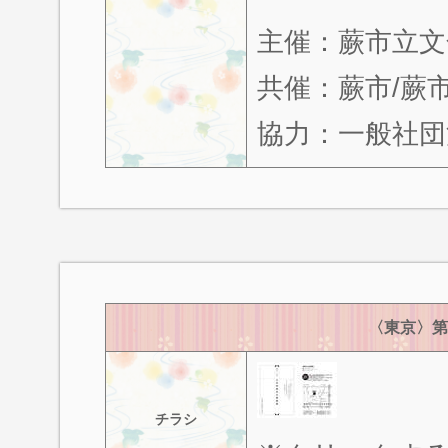
主催：蕨市立
共催：蕨市/蕨
協力：一般社団
〈東京〉第
チラシ