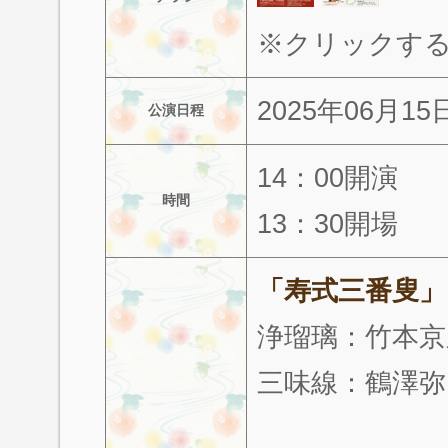
※クリックす
2025年06月1
公演日程
14：00開演
時間
13：30開場
「寿式三番叟」
浄瑠璃：竹本京
三味線：鶴澤弥