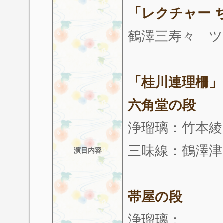
「レクチャー 
鶴澤三寿々 ツ
「桂川連理柵」
六角堂の段
浄瑠璃：竹本綾
三味線：鶴澤津
演目内容
帯屋の段
浄瑠璃：