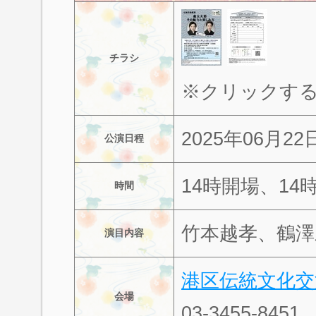
チラシ
※クリックす
2025年06月2
公演日程
14時開場、14
時間
竹本越孝、鶴澤
演目内容
港区伝統文化交
会場
03-3455-8451