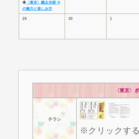
◆
〈東京〉義太夫節 そ
の魅力と楽しみ方
29
30
1
〈東京〉ぎ
チラシ
※クリックす