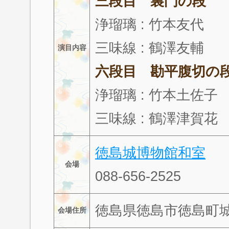
三段目 裏門の段
浄瑠璃 : 竹本友
三味線 : 鶴澤友輔
演目内容
六段目 勘平腹切の
浄瑠璃 : 竹本土佐子
三味線 : 鶴澤津賀花
徳島城博物館和室
会場
088-656-2525
徳島県徳島市徳島町城
会場住所