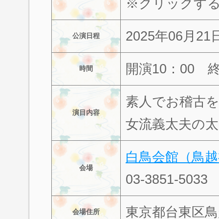
※クリックす
2025年06月2
公演日程
開演10：00 
時間
素人でお稽古
演目内容
女流義太夫の
白鳥会館（鳥越
会場
03-3851-5033
東京都台東区鳥越2
会場住所