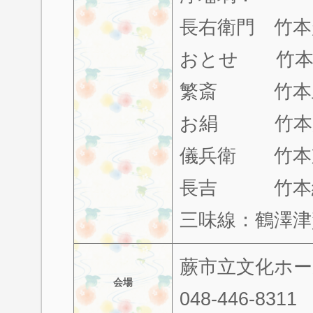
長右衛門 竹本
おとせ 竹本
繁斎 竹本
お絹 竹本
儀兵衛 竹本
長吉 竹本
三味線：鶴澤津
蕨市立文化ホ
会場
048-446-8311