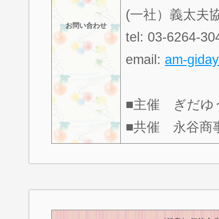
(一社）義太夫協
お問い合わせ
tel: 03-6264-30
email:
am-giday
■主催 ぎだゆ
■共催 永谷商