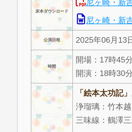
尼ヶ崎・新吉原
床本ダウンロード
尼ヶ崎・新吉原
2025年06月1
公演日程
開場：17時45
時間
開演：18時30
「絵本太功記」
浄瑠璃：竹本越
三味線：鶴澤三