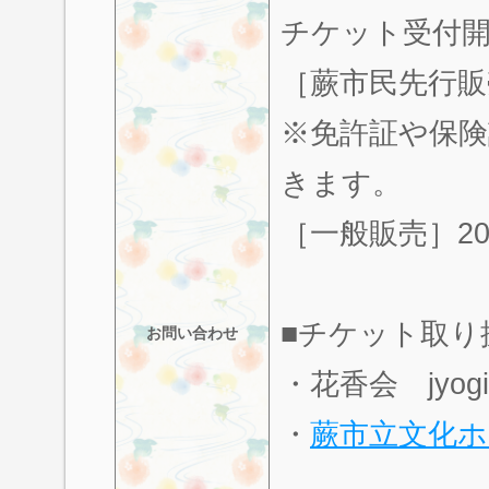
チケット受付
［蕨市民先行販売
※免許証や保
きます。
［一般販売］20
■チケット取り
お問い合わせ
・花香会
jyog
・
蕨市立文化ホ