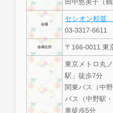
田中悠美子（鶴
セシオン杉並
会場
03-3317-6611
〒166-001
会場住所
東京メトロ丸ノ
駅」徒歩7分
関東バス（中野
バス（中野駅・
車徒歩5分